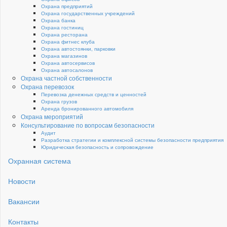
Охрана предприятий
Охрана государственных учреждений
Охрана банка
Охрана гостиниц
Охрана ресторана
Охрана фитнес клуба
Охрана автостоянки, парковки
Охрана магазинов
Охрана автосервисов
Охрана автосалонов
Охрана частной собственности
Охрана перевозок
Перевозка денежных средств и ценностей
Охрана грузов
Аренда бронированного автомобиля
Охрана мероприятий
Консультирование по вопросам безопасности
Аудит
Разработка стратегии и комплексной системы безопасности предприятия
Юридическая безопасность и сопровождение
Охранная система
Новости
Вакансии
Контакты