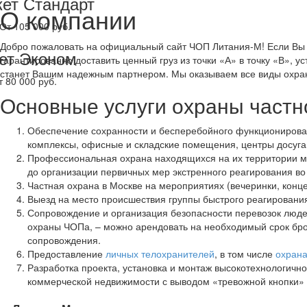
кет Стандарт
О компании
От 105 000 руб.
Добро пожаловать на официальный сайт ЧОП Литания-М! Если Вы х
ет Эконом
гарантированно доставить ценный груз из точки «А» в точку «В»,
станет Вашим надежным партнером. Мы оказываем все виды охранн
т 80 000 руб.
Основные услуги охраны частн
Обеспечение сохранности и бесперебойного функционирован
комплексы, офисные и складские помещения, центры досуга, 
Профессиональная охрана находящихся на их территории ма
до организации первичных мер экстренного реагирования во
Частная охрана в Москве на мероприятиях (вечеринки, концер
Выезд на место происшествия группы быстрого реагирования
Сопровождение и организация безопасности перевозок людей
охраны ЧОПа, – можно арендовать на необходимый срок бр
сопровождения.
Предоставление
личных телохранителей
, в том числе
охрана
Разработка проекта, установка и монтаж высокотехнологичн
коммерческой недвижимости с выводом «тревожной кнопки» 