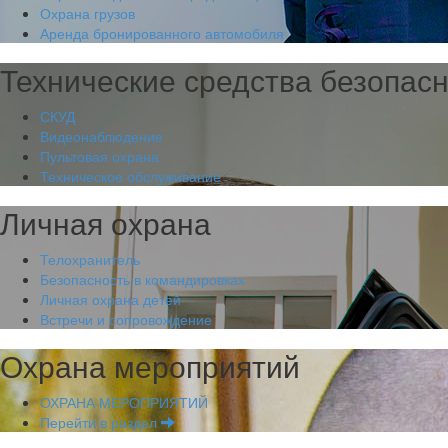
Охрана грузов
Аренда бронированного автомобиля
Технические средства безопас
СКУД
Видеонаблюдение
Пультовая охрана
Техническое обслуживание
Личная охрана
Телохранитель
Безопасность в командировках
Личная охрана детей
Встречи и сопровождение
Охрана мероприятий
ОХРАНА МЕРОПРИЯТИЙ
Перейти в раздел