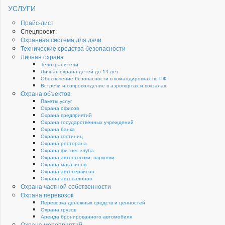
УСЛУГИ
Прайс-лист
Спецпроект:
Охранная система для дачи
Технические средства безопасности
Личная охрана
Телохранители
Личная охрана детей до 14 лет
Обеспечение безопасности в командировках по РФ
Встречи и сопровождение в аэропортах и вокзалах
Охрана объектов
Пакеты услуг
Охрана офисов
Охрана предприятий
Охрана государственных учреждений
Охрана банка
Охрана гостиниц
Охрана ресторана
Охрана фитнес клуба
Охрана автостоянки, парковки
Охрана магазинов
Охрана автосервисов
Охрана автосалонов
Охрана частной собственности
Охрана перевозок
Перевозка денежных средств и ценностей
Охрана грузов
Аренда бронированного автомобиля
Охрана мероприятий