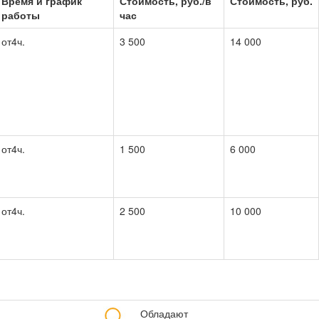
Время и график
Стоимость, руб./в
Стоимость, руб.
работы
час
от
4
ч.
3 500
14 000
от
4
ч.
1 500
6 000
от
4
ч.
2 500
10 000
Обладают