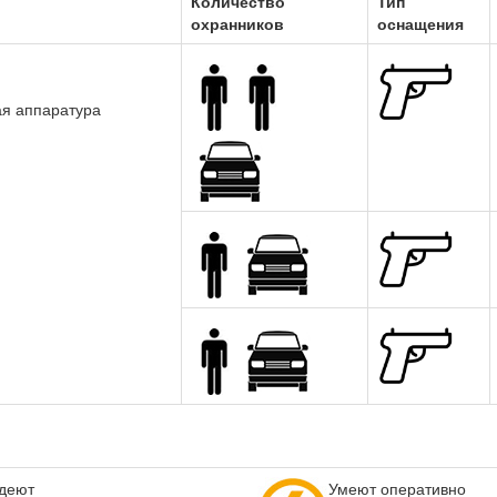
Количество
Тип
охранников
оснащения
ая аппаратура
деют
Умеют оперативно