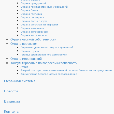
Охрана предприятий
Охрана государственных учреждений
Охрана банка
Охрана гостиниц
Охрана ресторана
Охрана фитнес клуба
Охрана автостоянки, парковки
Охрана магазинов
Охрана автосервисов
Охрана автосалонов
Охрана частной собственности
Охрана перевозок
Перевозка денежных средств и ценностей
Охрана грузов
Аренда бронированного автомобиля
Охрана мероприятий
Консультирование по вопросам безопасности
Аудит
Разработка стратегии и комплексной системы безопасности предприятия
Юридическая безопасность и сопровождение
Охранная система
Новости
Вакансии
Контакты