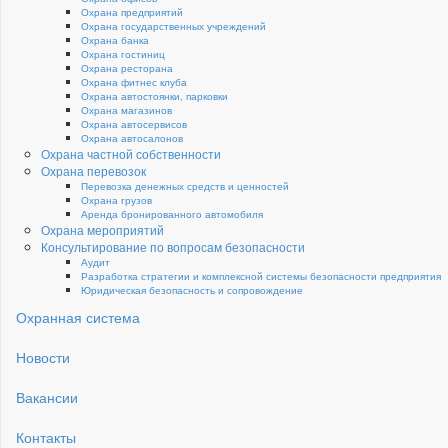
Охрана предприятий
Охрана государственных учреждений
Охрана банка
Охрана гостиниц
Охрана ресторана
Охрана фитнес клуба
Охрана автостоянки, парковки
Охрана магазинов
Охрана автосервисов
Охрана автосалонов
Охрана частной собственности
Охрана перевозок
Перевозка денежных средств и ценностей
Охрана грузов
Аренда бронированного автомобиля
Охрана мероприятий
Консультирование по вопросам безопасности
Аудит
Разработка стратегии и комплексной системы безопасности предприятия
Юридическая безопасность и сопровождение
Охранная система
Новости
Вакансии
Контакты