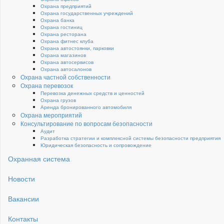
Охрана предприятий
Охрана государственных учреждений
Охрана банка
Охрана гостиниц
Охрана ресторана
Охрана фитнес клуба
Охрана автостоянки, парковки
Охрана магазинов
Охрана автосервисов
Охрана автосалонов
Охрана частной собственности
Охрана перевозок
Перевозка денежных средств и ценностей
Охрана грузов
Аренда бронированного автомобиля
Охрана мероприятий
Консультирование по вопросам безопасности
Аудит
Разработка стратегии и комплексной системы безопасности предприятия
Юридическая безопасность и сопровождение
Охранная система
Новости
Вакансии
Контакты