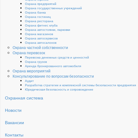
Охрана предприятий
Охрана государственных учреждений
Охрана банка
Охрана гостиниц
Охрана ресторана
Охрана фитнес клуба
Охрана автостоянки, парковки
Охрана магазинов
Охрана автосервисов
Охрана автосалонов
Охрана частной собственности
Охрана перевозок
Перевозка денежных средств и ценностей
Охрана грузов
Аренда бронированного автомобиля
Охрана мероприятий
Консультирование по вопросам безопасности
Аудит
Разработка стратегии и комплексной системы безопасности предприятия
Юридическая безопасность и сопровождение
Охранная система
Новости
Вакансии
Контакты